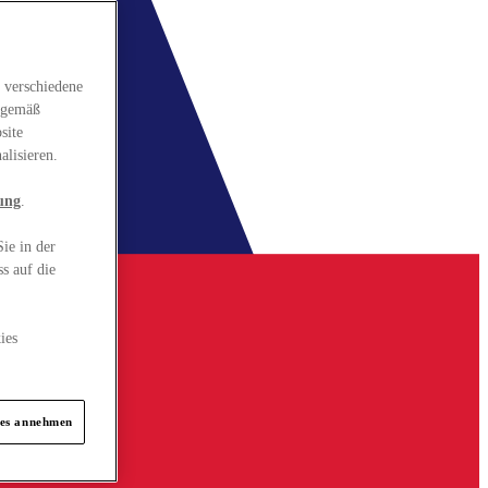
 verschiedene
gsgemäß
site
alisieren.
ung
.
ie in der
s auf die
ies
ies annehmen