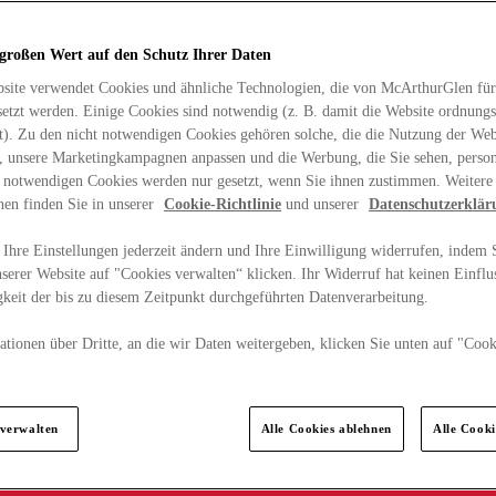
 großen Wert auf den Schutz Ihrer Daten
site verwendet Cookies und ähnliche Technologien, die von McArthurGlen für
etzt werden. Einige Cookies sind notwendig (z. B. damit die Website ordnun
rt). Zu den nicht notwendigen Cookies gehören solche, die die Nutzung der Web
n, unsere Marketingkampagnen anpassen und die Werbung, die Sie sehen, person
t notwendigen Cookies werden nur gesetzt, wenn Sie ihnen zustimmen. Weitere
nen finden Sie in unserer
Cookie-Richtlinie
und unserer
Datenschutzerklär
Ihre Einstellungen jederzeit ändern und Ihre Einwilligung widerrufen, indem S
serer Website auf "Cookies verwalten“ klicken. Ihr Widerruf hat keinen Einflus
keit der bis zu diesem Zeitpunkt durchgeführten Datenverarbeitung.
tionen über Dritte, an die wir Daten weitergeben, klicken Sie unten auf "Cook
.
 verwalten
Alle Cookies ablehnen
Alle Cook