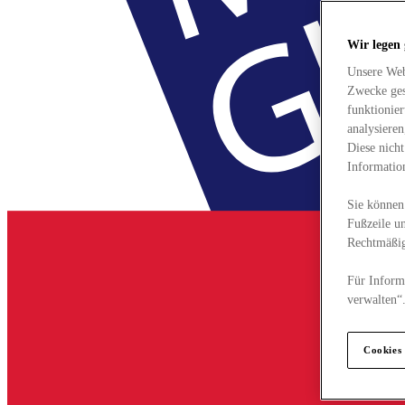
Wir legen
Unsere Web
Zwecke ges
funktionie
analysiere
Diese nich
Informatio
Sie können 
Fußzeile un
Rechtmäßig
Für Informa
verwalten“
Cookies