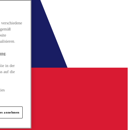
 verschiedene
gsgemäß
site
alisieren.
ung
.
ie in der
s auf die
ies
ies annehmen