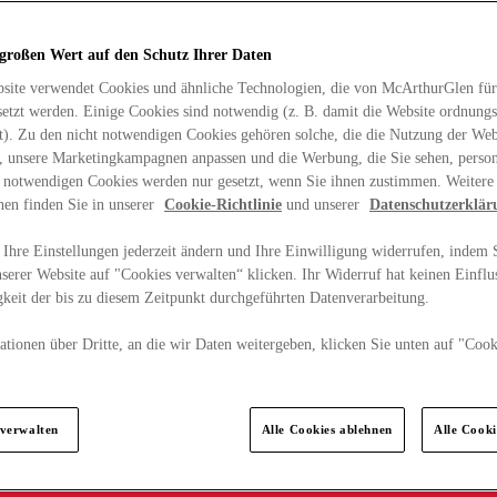
 großen Wert auf den Schutz Ihrer Daten
site verwendet Cookies und ähnliche Technologien, die von McArthurGlen für
etzt werden. Einige Cookies sind notwendig (z. B. damit die Website ordnun
rt). Zu den nicht notwendigen Cookies gehören solche, die die Nutzung der Web
n, unsere Marketingkampagnen anpassen und die Werbung, die Sie sehen, person
t notwendigen Cookies werden nur gesetzt, wenn Sie ihnen zustimmen. Weitere
nen finden Sie in unserer
Cookie-Richtlinie
und unserer
Datenschutzerklär
Ihre Einstellungen jederzeit ändern und Ihre Einwilligung widerrufen, indem S
serer Website auf "Cookies verwalten“ klicken. Ihr Widerruf hat keinen Einflus
keit der bis zu diesem Zeitpunkt durchgeführten Datenverarbeitung.
tionen über Dritte, an die wir Daten weitergeben, klicken Sie unten auf "Cook
.
 verwalten
Alle Cookies ablehnen
Alle Cook