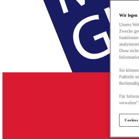
Wir legen
Unsere Web
Zwecke ges
funktionie
analysiere
Diese nich
Informatio
Sie können 
Fußzeile un
Rechtmäßig
Für Informa
verwalten“
Cookies