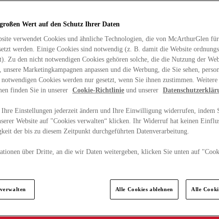
 großen Wert auf den Schutz Ihrer Daten
site verwendet Cookies und ähnliche Technologien, die von McArthurGlen für
etzt werden. Einige Cookies sind notwendig (z. B. damit die Website ordnun
rt). Zu den nicht notwendigen Cookies gehören solche, die die Nutzung der Web
n, unsere Marketingkampagnen anpassen und die Werbung, die Sie sehen, person
t notwendigen Cookies werden nur gesetzt, wenn Sie ihnen zustimmen. Weitere
nen finden Sie in unserer
Cookie-Richtlinie
und unserer
Datenschutzerklär
Ihre Einstellungen jederzeit ändern und Ihre Einwilligung widerrufen, indem S
serer Website auf "Cookies verwalten“ klicken. Ihr Widerruf hat keinen Einflus
keit der bis zu diesem Zeitpunkt durchgeführten Datenverarbeitung.
tionen über Dritte, an die wir Daten weitergeben, klicken Sie unten auf "Cook
.
 verwalten
Alle Cookies ablehnen
Alle Cook