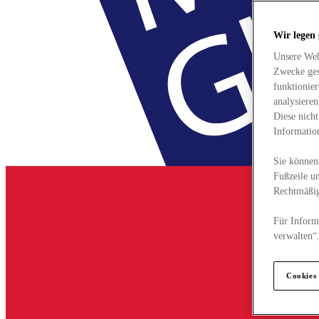
Wir legen
Unsere Web
Zwecke ges
funktionie
analysiere
Diese nich
Informatio
Sie können 
Fußzeile un
Rechtmäßig
Für Informa
verwalten“
Cookies