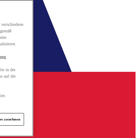
 verschiedene
gsgemäß
site
alisieren.
ung
.
ie in der
s auf die
ies
ies annehmen