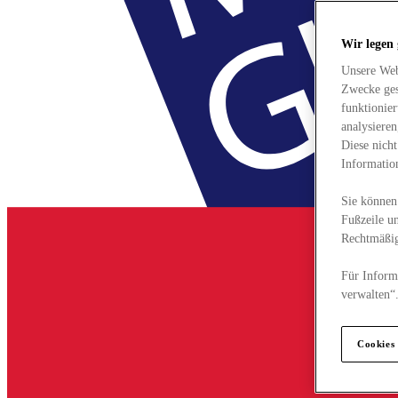
Wir legen
Unsere Web
Zwecke ges
funktionie
analysiere
Diese nich
Informatio
Sie können 
Fußzeile un
Rechtmäßig
Für Informa
verwalten“
Cookies