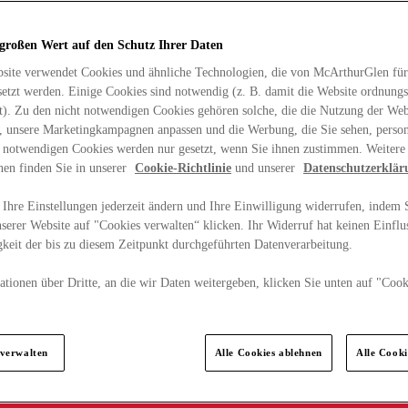
 großen Wert auf den Schutz Ihrer Daten
site verwendet Cookies und ähnliche Technologien, die von McArthurGlen für
etzt werden. Einige Cookies sind notwendig (z. B. damit die Website ordnun
rt). Zu den nicht notwendigen Cookies gehören solche, die die Nutzung der Web
n, unsere Marketingkampagnen anpassen und die Werbung, die Sie sehen, person
t notwendigen Cookies werden nur gesetzt, wenn Sie ihnen zustimmen. Weitere
nen finden Sie in unserer
Cookie-Richtlinie
und unserer
Datenschutzerklär
Ihre Einstellungen jederzeit ändern und Ihre Einwilligung widerrufen, indem S
serer Website auf "Cookies verwalten“ klicken. Ihr Widerruf hat keinen Einflus
keit der bis zu diesem Zeitpunkt durchgeführten Datenverarbeitung.
tionen über Dritte, an die wir Daten weitergeben, klicken Sie unten auf "Cook
.
 verwalten
Alle Cookies ablehnen
Alle Cook