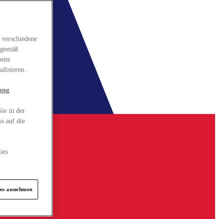
 verschiedene
gsgemäß
site
alisieren.
ung
.
ie in der
s auf die
ies
ies annehmen