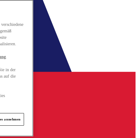
 verschiedene
gsgemäß
site
alisieren.
ung
.
ie in der
s auf die
ies
ies annehmen