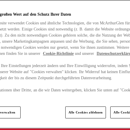
 großen Wert auf den Schutz Ihrer Daten
site verwendet Cookies und ähnliche Technologien, die von McArthurGlen für
etzt werden. Einige Cookies sind notwendig (z. B. damit die Website ordnun
rt). Zu den nicht notwendigen Cookies gehören solche, die die Nutzung der Web
n, unsere Marketingkampagnen anpassen und die Werbung, die Sie sehen, person
t notwendigen Cookies werden nur gesetzt, wenn Sie ihnen zustimmen. Weitere
nen finden Sie in unserer
Cookie-Richtlinie
und unserer
Datenschutzerklär
Ihre Einstellungen jederzeit ändern und Ihre Einwilligung widerrufen, indem S
serer Website auf "Cookies verwalten“ klicken. Ihr Widerruf hat keinen Einflus
keit der bis zu diesem Zeitpunkt durchgeführten Datenverarbeitung.
tionen über Dritte, an die wir Daten weitergeben, klicken Sie unten auf "Cook
.
 verwalten
Alle Cookies ablehnen
Alle Cook