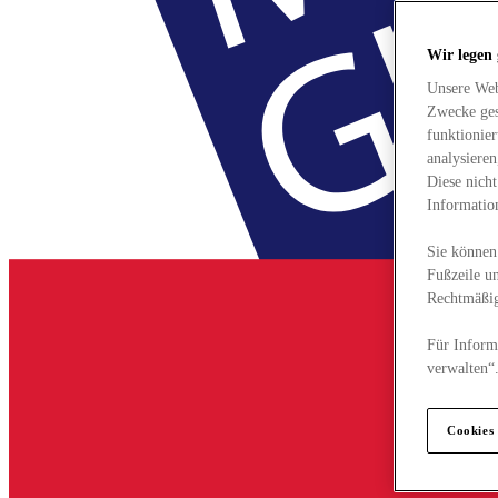
Wir legen
Unsere Web
Zwecke ges
funktionie
analysiere
Diese nich
Informatio
Sie können 
Fußzeile un
Rechtmäßig
Für Informa
verwalten“
Cookies