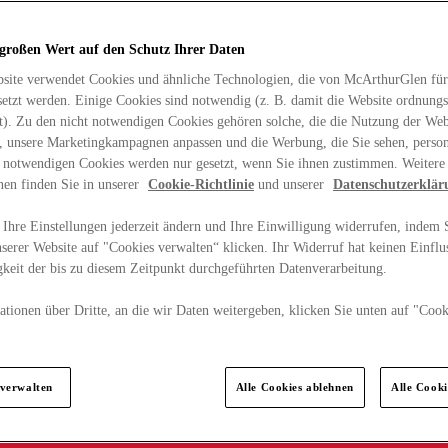
 großen Wert auf den Schutz Ihrer Daten
site verwendet Cookies und ähnliche Technologien, die von McArthurGlen für
etzt werden. Einige Cookies sind notwendig (z. B. damit die Website ordnun
rt). Zu den nicht notwendigen Cookies gehören solche, die die Nutzung der Web
n, unsere Marketingkampagnen anpassen und die Werbung, die Sie sehen, person
t notwendigen Cookies werden nur gesetzt, wenn Sie ihnen zustimmen. Weitere
nen finden Sie in unserer
Cookie-Richtlinie
und unserer
Datenschutzerklär
Ihre Einstellungen jederzeit ändern und Ihre Einwilligung widerrufen, indem S
serer Website auf "Cookies verwalten“ klicken. Ihr Widerruf hat keinen Einflus
keit der bis zu diesem Zeitpunkt durchgeführten Datenverarbeitung.
tionen über Dritte, an die wir Daten weitergeben, klicken Sie unten auf "Cook
.
 verwalten
Alle Cookies ablehnen
Alle Cook