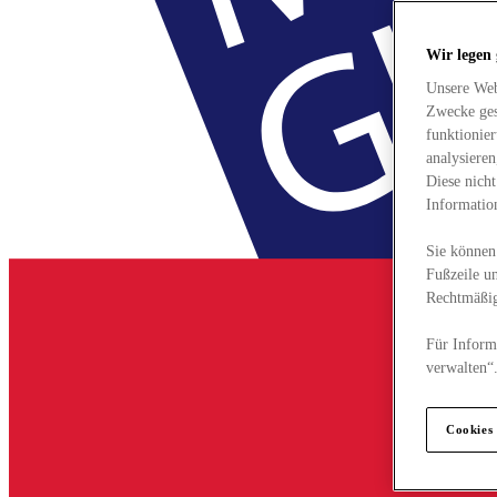
Wir legen
Unsere Web
Zwecke ges
funktionie
analysiere
Diese nich
Informatio
Sie können 
Fußzeile un
Rechtmäßig
Für Informa
verwalten“
Cookies