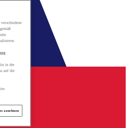
 verschiedene
gsgemäß
site
alisieren.
ung
.
ie in der
s auf die
ies
ies annehmen