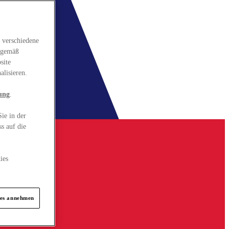
 verschiedene
gsgemäß
site
alisieren.
ung
.
ie in der
s auf die
ies
ies annehmen