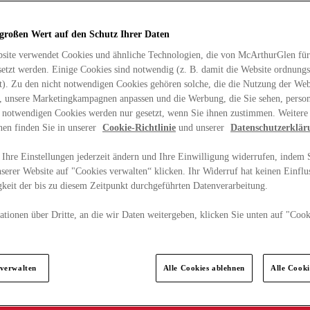
 großen Wert auf den Schutz Ihrer Daten
site verwendet Cookies und ähnliche Technologien, die von McArthurGlen für
etzt werden. Einige Cookies sind notwendig (z. B. damit die Website ordnun
rt). Zu den nicht notwendigen Cookies gehören solche, die die Nutzung der Web
n, unsere Marketingkampagnen anpassen und die Werbung, die Sie sehen, person
t notwendigen Cookies werden nur gesetzt, wenn Sie ihnen zustimmen. Weitere
nen finden Sie in unserer
Cookie-Richtlinie
und unserer
Datenschutzerklär
Ihre Einstellungen jederzeit ändern und Ihre Einwilligung widerrufen, indem S
serer Website auf "Cookies verwalten“ klicken. Ihr Widerruf hat keinen Einflus
keit der bis zu diesem Zeitpunkt durchgeführten Datenverarbeitung.
tionen über Dritte, an die wir Daten weitergeben, klicken Sie unten auf "Cook
.
 verwalten
Alle Cookies ablehnen
Alle Cook