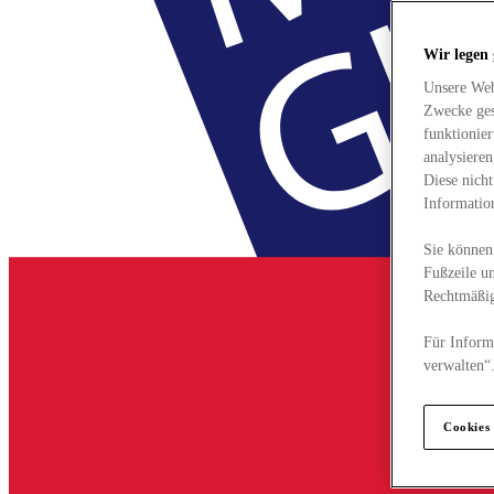
Wir legen
Unsere Web
Zwecke ges
funktionie
analysiere
Diese nich
Informatio
Sie können 
Fußzeile un
Rechtmäßig
Für Informa
verwalten“
Cookies