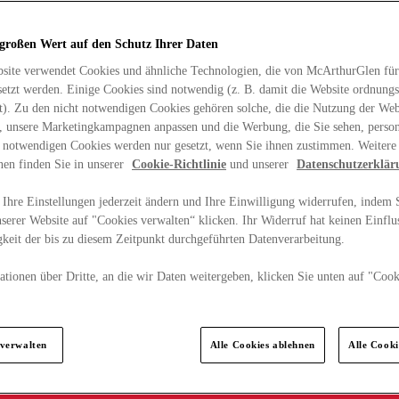
 großen Wert auf den Schutz Ihrer Daten
site verwendet Cookies und ähnliche Technologien, die von McArthurGlen für
etzt werden. Einige Cookies sind notwendig (z. B. damit die Website ordnun
rt). Zu den nicht notwendigen Cookies gehören solche, die die Nutzung der Web
n, unsere Marketingkampagnen anpassen und die Werbung, die Sie sehen, person
t notwendigen Cookies werden nur gesetzt, wenn Sie ihnen zustimmen. Weitere
nen finden Sie in unserer
Cookie-Richtlinie
und unserer
Datenschutzerklär
Ihre Einstellungen jederzeit ändern und Ihre Einwilligung widerrufen, indem S
serer Website auf "Cookies verwalten“ klicken. Ihr Widerruf hat keinen Einflus
keit der bis zu diesem Zeitpunkt durchgeführten Datenverarbeitung.
tionen über Dritte, an die wir Daten weitergeben, klicken Sie unten auf "Cook
.
 verwalten
Alle Cookies ablehnen
Alle Cook