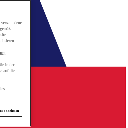
 verschiedene
gsgemäß
site
alisieren.
ung
.
ie in der
s auf die
ies
ies annehmen