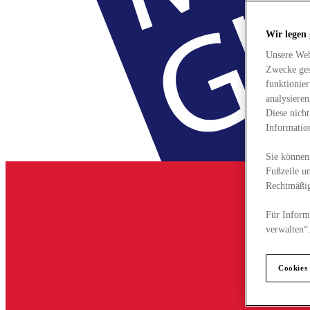
Wir legen
Unsere Web
Zwecke ges
funktionie
analysiere
Diese nich
Informatio
Sie können 
Fußzeile un
Rechtmäßig
Für Informa
verwalten“
Cookies