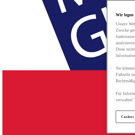
Wir legen
Unsere Web
Zwecke ges
funktionie
analysiere
Diese nich
Informatio
Sie können 
Fußzeile un
Rechtmäßig
Für Informa
verwalten“
Cookies