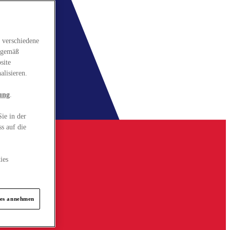
 verschiedene
gsgemäß
site
alisieren.
ung
.
ie in der
s auf die
ies
ies annehmen