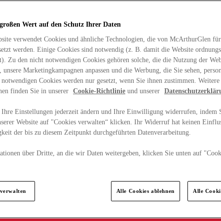
 großen Wert auf den Schutz Ihrer Daten
site verwendet Cookies und ähnliche Technologien, die von McArthurGlen für
etzt werden. Einige Cookies sind notwendig (z. B. damit die Website ordnun
rt). Zu den nicht notwendigen Cookies gehören solche, die die Nutzung der Web
n, unsere Marketingkampagnen anpassen und die Werbung, die Sie sehen, person
t notwendigen Cookies werden nur gesetzt, wenn Sie ihnen zustimmen. Weitere
nen finden Sie in unserer
Cookie-Richtlinie
und unserer
Datenschutzerklär
Ihre Einstellungen jederzeit ändern und Ihre Einwilligung widerrufen, indem S
serer Website auf "Cookies verwalten“ klicken. Ihr Widerruf hat keinen Einflus
keit der bis zu diesem Zeitpunkt durchgeführten Datenverarbeitung.
tionen über Dritte, an die wir Daten weitergeben, klicken Sie unten auf "Cook
.
 verwalten
Alle Cookies ablehnen
Alle Cook