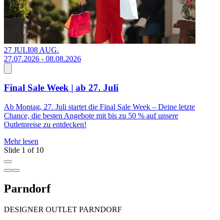
27 JULI
08 AUG.
1
27.07.2026 - 08.08.2026
Final Sale Week | ab 27. Juli
S
Ab Montag, 27. Juli startet die Final Sale Week – Deine letzte
M
Chance, die besten Angebote mit bis zu 50 % auf unsere
Outletpreise zu entdecken!
Mehr lesen
Slide 1 of 10
Parndorf
DESIGNER OUTLET PARNDORF