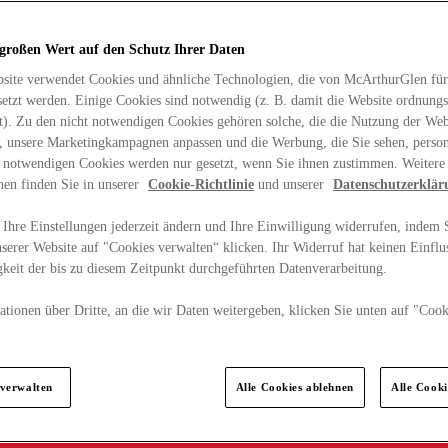
 großen Wert auf den Schutz Ihrer Daten
site verwendet Cookies und ähnliche Technologien, die von McArthurGlen für
etzt werden. Einige Cookies sind notwendig (z. B. damit die Website ordnun
rt). Zu den nicht notwendigen Cookies gehören solche, die die Nutzung der Web
n, unsere Marketingkampagnen anpassen und die Werbung, die Sie sehen, person
t notwendigen Cookies werden nur gesetzt, wenn Sie ihnen zustimmen. Weitere
nen finden Sie in unserer
Cookie-Richtlinie
und unserer
Datenschutzerklär
Ihre Einstellungen jederzeit ändern und Ihre Einwilligung widerrufen, indem S
serer Website auf "Cookies verwalten“ klicken. Ihr Widerruf hat keinen Einflus
keit der bis zu diesem Zeitpunkt durchgeführten Datenverarbeitung.
tionen über Dritte, an die wir Daten weitergeben, klicken Sie unten auf "Cook
.
 verwalten
Alle Cookies ablehnen
Alle Cook