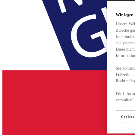
Wir legen
Unsere Web
Zwecke ges
funktionie
analysiere
Diese nich
Informatio
Sie können 
Fußzeile un
Rechtmäßig
Für Informa
verwalten“
Cookies