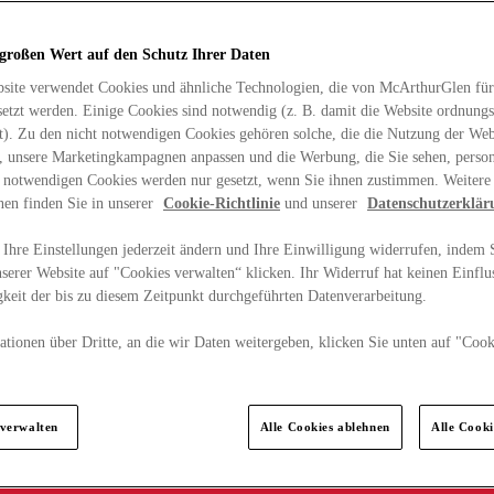
 großen Wert auf den Schutz Ihrer Daten
site verwendet Cookies und ähnliche Technologien, die von McArthurGlen für
etzt werden. Einige Cookies sind notwendig (z. B. damit die Website ordnun
rt). Zu den nicht notwendigen Cookies gehören solche, die die Nutzung der Web
n, unsere Marketingkampagnen anpassen und die Werbung, die Sie sehen, person
t notwendigen Cookies werden nur gesetzt, wenn Sie ihnen zustimmen. Weitere
nen finden Sie in unserer
Cookie-Richtlinie
und unserer
Datenschutzerklär
Ihre Einstellungen jederzeit ändern und Ihre Einwilligung widerrufen, indem S
serer Website auf "Cookies verwalten“ klicken. Ihr Widerruf hat keinen Einflus
keit der bis zu diesem Zeitpunkt durchgeführten Datenverarbeitung.
tionen über Dritte, an die wir Daten weitergeben, klicken Sie unten auf "Cook
.
 verwalten
Alle Cookies ablehnen
Alle Cook