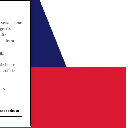
 verschiedene
gsgemäß
site
alisieren.
ung
.
ie in der
s auf die
ies
ies annehmen