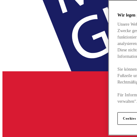
Wir legen
Unsere Web
Zwecke ges
funktionie
analysiere
Diese nich
Informatio
Sie können 
Fußzeile un
Rechtmäßig
Für Informa
verwalten“
Cookies