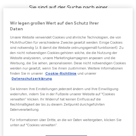
Sie sind auf der Suche nach einer
bestimmten Designermarke oder dem
nächsten Bankomat?
Wir legen großen Wert auf den Schutz Ihrer
Daten
Schreiben Sie uns über
WhatsApp
und wir
Unsere Website verwendet Cookies und ähnliche Technologien, die von
McArthurGlen für verschiedene Zwecke gesetzt werden. Einige Cookies
sind sofort für Sie da.
sind notwendig (z. B. damit die Website ordnungsgemäß funktioniert). Zu
den nicht notwendigen Cookies gehören solche, die die Nutzung der
+ 43 (0) 664 88 49 35 68
Website analysieren, unsere Marketingkampagnen anpassen und die
Werbung, die Sie sehen, personalisieren. Diese nicht notwendigen Cookies
werden nur gesetzt, wenn Sie ihnen zustimmen. Weitere Informationen
finden Sie in unserer
Cookie-Richtlinie
und unserer
IMPRESSUM
Datenschutzerklärung
.
Outlet Center Parndorf GmbH
Sie können Ihre Einstellungen jederzeit ändern und Ihre Einwilligung
widerrufen, indem Sie in der Fußzeile unserer Website auf "Cookies
verwalten“ klicken. Ihr Widerruf hat keinen Einfluss auf die
UID: ATU75052005
Rechtmäßigkeit der bis zu diesem Zeitpunkt durchgeführten
Datenverarbeitung.
Designer Outlet Straße 1
Für Informationen über Dritte, an die wir Daten weitergeben, klicken Sie
unten auf "Cookies verwalten“.
7111 Parndorf