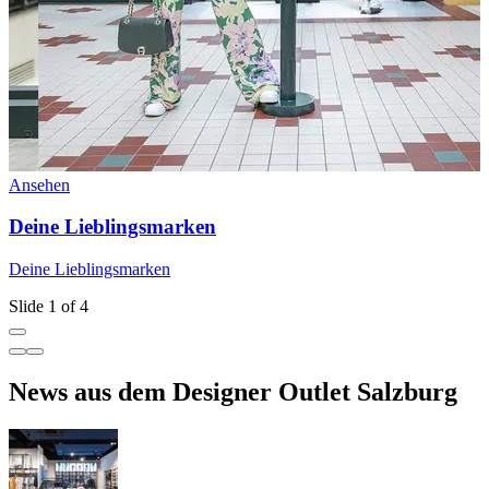
Ansehen
A
Deine Lieblingsmarken
Deine Lieblingsmarken
U
Slide 1 of 4
News aus dem Designer Outlet Salzburg