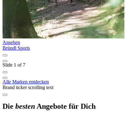
Ansehen
A
Bründl Sports
K
Slide 1 of 7
Alle Marken entdecken
Brand ticker scrolling text
Die
besten
Angebote für Dich