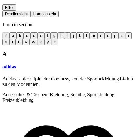
Filter
Detailansicht
Listenansicht
Jump to section
#
a
b
c
d
e
f
g
h
i
j
k
l
m
n
o
p
q
r
s
t
u
v
w
x
y
z
A
adidas
Adidas ist der Gipfel der Coolness, von der Sportbekleidung bis hin
zu den Modelinien.
Accessoires & Taschen, Kleidung, Schuhe, Sportkleidung,
Freizeitkleidung