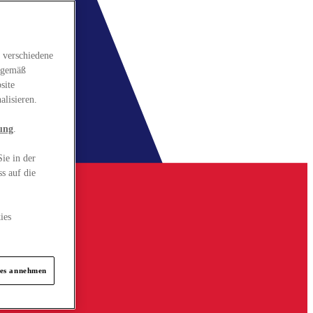
 verschiedene
gsgemäß
site
alisieren.
ung
.
ie in der
s auf die
ies
ies annehmen