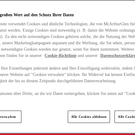
 großen Wert auf den Schutz Ihrer Daten
site verwendet Cookies und ähnliche Technologien, die von McArthurGlen für
etzt werden. Einige Cookies sind notwendig (z. B. damit die Website ordnun
rt). Zu den nicht notwendigen Cookies gehören solche, die die Nutzung der Web
n, unsere Marketingkampagnen anpassen und die Werbung, die Sie sehen, person
t notwendigen Cookies werden nur gesetzt, wenn Sie ihnen zustimmen. Weitere
nen finden Sie in unserer
Cookie-Richtlinie
und unserer
Datenschutzerklär
Ihre Einstellungen jederzeit ändern und Ihre Einwilligung widerrufen, indem S
serer Website auf "Cookies verwalten“ klicken. Ihr Widerruf hat keinen Einflus
keit der bis zu diesem Zeitpunkt durchgeführten Datenverarbeitung.
tionen über Dritte, an die wir Daten weitergeben, klicken Sie unten auf "Cook
.
 verwalten
Alle Cookies ablehnen
Alle Cook