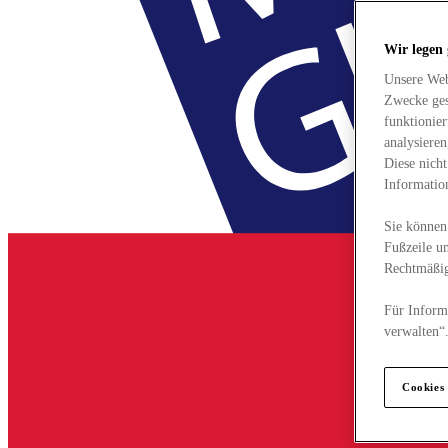
Wir legen
Unsere Web
Zwecke ges
funktionie
analysiere
Diese nich
Informatio
Sie können 
Fußzeile un
Rechtmäßig
Für Informa
verwalten“
Cookies