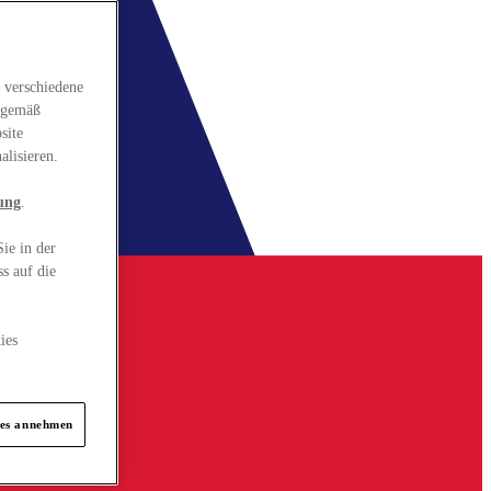
 verschiedene
gsgemäß
site
alisieren.
ung
.
ie in der
s auf die
ies
ies annehmen