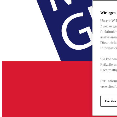
Wir legen
Unsere Web
Zwecke ges
funktionie
analysiere
Diese nich
Informatio
Sie können 
Fußzeile un
Rechtmäßig
Für Informa
verwalten“
Cookies