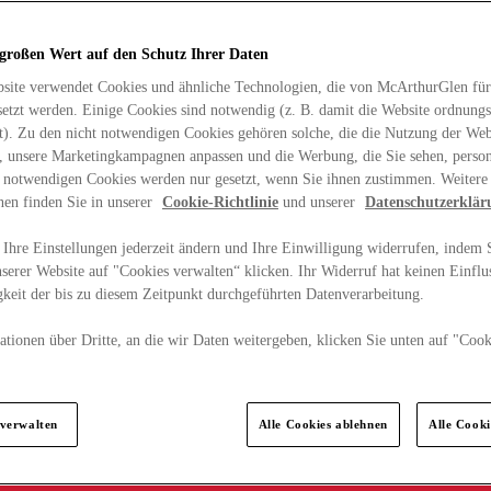
 großen Wert auf den Schutz Ihrer Daten
site verwendet Cookies und ähnliche Technologien, die von McArthurGlen für
etzt werden. Einige Cookies sind notwendig (z. B. damit die Website ordnun
rt). Zu den nicht notwendigen Cookies gehören solche, die die Nutzung der Web
n, unsere Marketingkampagnen anpassen und die Werbung, die Sie sehen, person
t notwendigen Cookies werden nur gesetzt, wenn Sie ihnen zustimmen. Weitere
nen finden Sie in unserer
Cookie-Richtlinie
und unserer
Datenschutzerklär
Ihre Einstellungen jederzeit ändern und Ihre Einwilligung widerrufen, indem S
serer Website auf "Cookies verwalten“ klicken. Ihr Widerruf hat keinen Einflus
keit der bis zu diesem Zeitpunkt durchgeführten Datenverarbeitung.
tionen über Dritte, an die wir Daten weitergeben, klicken Sie unten auf "Cook
.
 verwalten
Alle Cookies ablehnen
Alle Cook