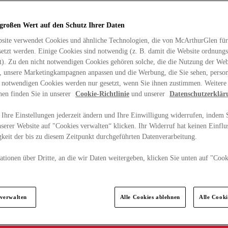
 großen Wert auf den Schutz Ihrer Daten
site verwendet Cookies und ähnliche Technologien, die von McArthurGlen für
etzt werden. Einige Cookies sind notwendig (z. B. damit die Website ordnun
rt). Zu den nicht notwendigen Cookies gehören solche, die die Nutzung der Web
n, unsere Marketingkampagnen anpassen und die Werbung, die Sie sehen, person
t notwendigen Cookies werden nur gesetzt, wenn Sie ihnen zustimmen. Weitere
nen finden Sie in unserer
Cookie-Richtlinie
und unserer
Datenschutzerklär
Ihre Einstellungen jederzeit ändern und Ihre Einwilligung widerrufen, indem S
serer Website auf "Cookies verwalten“ klicken. Ihr Widerruf hat keinen Einflus
keit der bis zu diesem Zeitpunkt durchgeführten Datenverarbeitung.
tionen über Dritte, an die wir Daten weitergeben, klicken Sie unten auf "Cook
.
 verwalten
Alle Cookies ablehnen
Alle Cook