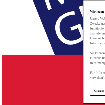
Wir legen
Unsere Web
Zwecke ges
funktionie
analysiere
Diese nich
Informatio
Sie können 
Fußzeile un
Rechtmäßig
Für Informa
verwalten“
Cookies