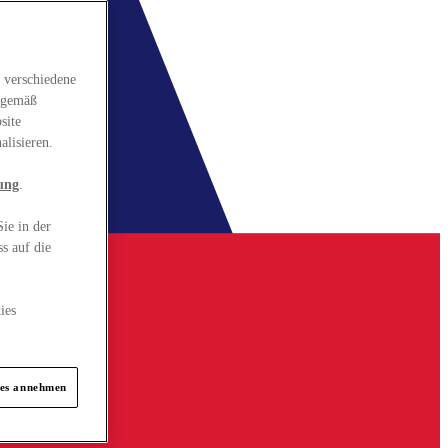
 verschiedene
gsgemäß
site
alisieren.
ung
.
ie in der
s auf die
ies
ies annehmen