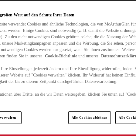
 großen Wert auf den Schutz Ihrer Daten
site verwendet Cookies und ähnliche Technologien, die von McArthurGlen für
etzt werden. Einige Cookies sind notwendig (z. B. damit die Website ordnun
rt). Zu den nicht notwendigen Cookies gehören solche, die die Nutzung der Web
n, unsere Marketingkampagnen anpassen und die Werbung, die Sie sehen, person
t notwendigen Cookies werden nur gesetzt, wenn Sie ihnen zustimmen. Weitere
nen finden Sie in unserer
Cookie-Richtlinie
und unserer
Datenschutzerklär
Ihre Einstellungen jederzeit ändern und Ihre Einwilligung widerrufen, indem S
serer Website auf "Cookies verwalten“ klicken. Ihr Widerruf hat keinen Einflus
keit der bis zu diesem Zeitpunkt durchgeführten Datenverarbeitung.
tionen über Dritte, an die wir Daten weitergeben, klicken Sie unten auf "Cook
.
 verwalten
Alle Cookies ablehnen
Alle Cook