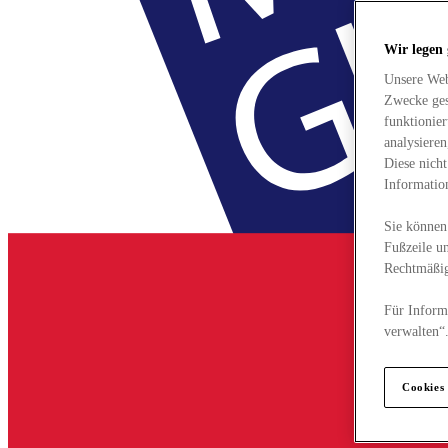
Wir legen
Unsere Web
Zwecke ges
funktionie
analysiere
Diese nich
Informatio
Sie können 
Fußzeile un
Rechtmäßig
Für Informa
verwalten“
Cookies