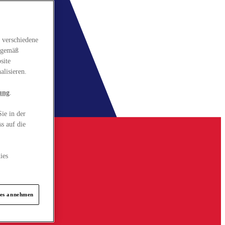
 verschiedene
gsgemäß
site
alisieren.
ung
.
ie in der
s auf die
ies
ies annehmen