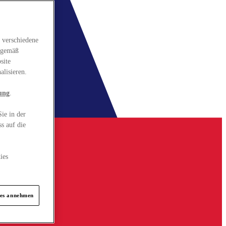
 verschiedene
gsgemäß
site
alisieren.
ung
.
ie in der
s auf die
ies
ies annehmen