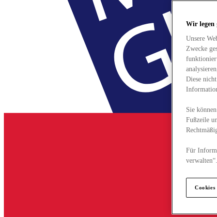
Wir legen
Unsere Web
Zwecke ges
funktionie
analysiere
Diese nich
Informatio
Sie können 
Fußzeile un
Rechtmäßig
Für Informa
verwalten“
Cookies