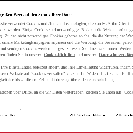
 großen Wert auf den Schutz Ihrer Daten
site verwendet Cookies und ähnliche Technologien, die von McArthurGlen für
etzt werden. Einige Cookies sind notwendig (z. B. damit die Website ordnun
rt). Zu den nicht notwendigen Cookies gehören solche, die die Nutzung der Web
n, unsere Marketingkampagnen anpassen und die Werbung, die Sie sehen, person
t notwendigen Cookies werden nur gesetzt, wenn Sie ihnen zustimmen. Weitere
nen finden Sie in unserer
Cookie-Richtlinie
und unserer
Datenschutzerklär
Ihre Einstellungen jederzeit ändern und Ihre Einwilligung widerrufen, indem S
serer Website auf "Cookies verwalten“ klicken. Ihr Widerruf hat keinen Einflus
keit der bis zu diesem Zeitpunkt durchgeführten Datenverarbeitung.
tionen über Dritte, an die wir Daten weitergeben, klicken Sie unten auf "Cook
.
 verwalten
Alle Cookies ablehnen
Alle Cook