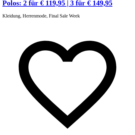
Polos: 2 für € 119,95 | 3 für € 149,95
Kleidung, Herrenmode, Final Sale Week
2
O
A