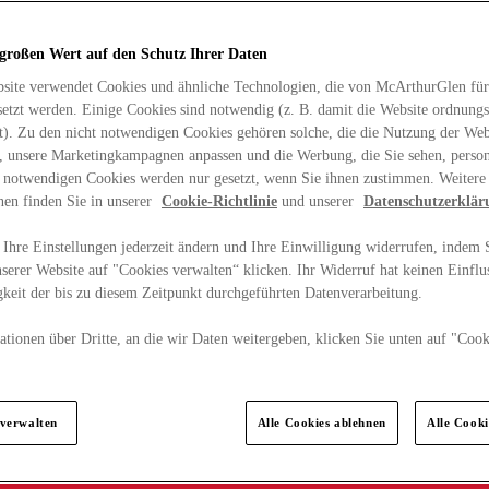
 großen Wert auf den Schutz Ihrer Daten
site verwendet Cookies und ähnliche Technologien, die von McArthurGlen für
etzt werden. Einige Cookies sind notwendig (z. B. damit die Website ordnun
rt). Zu den nicht notwendigen Cookies gehören solche, die die Nutzung der Web
n, unsere Marketingkampagnen anpassen und die Werbung, die Sie sehen, person
t notwendigen Cookies werden nur gesetzt, wenn Sie ihnen zustimmen. Weitere
nen finden Sie in unserer
Cookie-Richtlinie
und unserer
Datenschutzerklär
Ihre Einstellungen jederzeit ändern und Ihre Einwilligung widerrufen, indem S
serer Website auf "Cookies verwalten“ klicken. Ihr Widerruf hat keinen Einflus
keit der bis zu diesem Zeitpunkt durchgeführten Datenverarbeitung.
tionen über Dritte, an die wir Daten weitergeben, klicken Sie unten auf "Cook
.
 verwalten
Alle Cookies ablehnen
Alle Cook