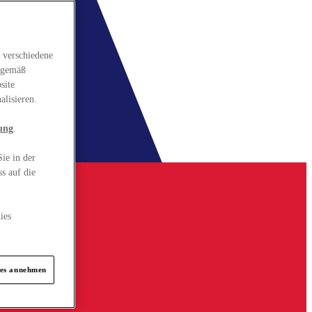
 verschiedene
gsgemäß
site
alisieren.
ung
.
ie in der
s auf die
ies
ies annehmen