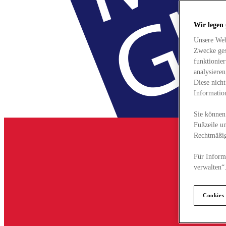
Wir legen
Unsere Web
Zwecke ges
funktionie
analysiere
Diese nich
Informatio
Sie können 
Fußzeile un
Rechtmäßig
Für Informa
verwalten“
Cookies