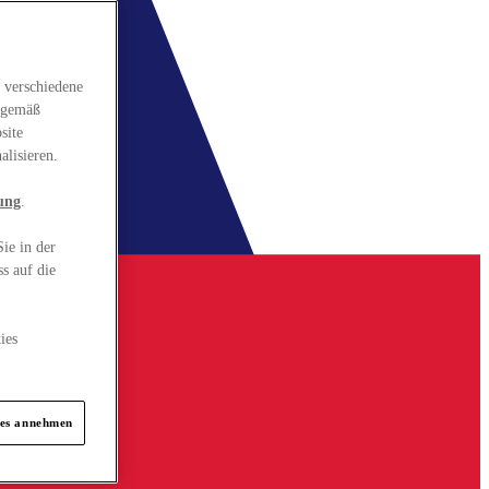
 verschiedene
gsgemäß
site
alisieren.
ung
.
ie in der
s auf die
ies
ies annehmen