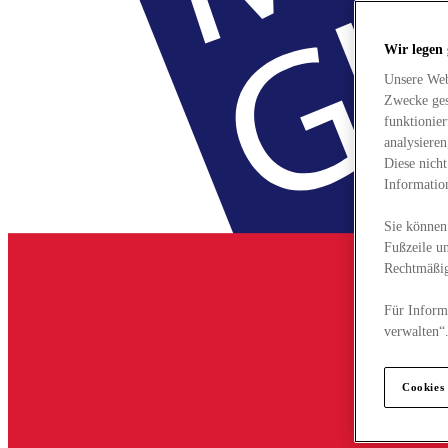
Wir legen
Unsere Web
Zwecke ges
funktionie
analysiere
Diese nich
Informatio
Sie können 
Fußzeile un
Rechtmäßig
Für Informa
verwalten“
Cookies