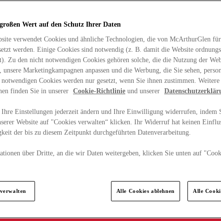
 großen Wert auf den Schutz Ihrer Daten
site verwendet Cookies und ähnliche Technologien, die von McArthurGlen für
etzt werden. Einige Cookies sind notwendig (z. B. damit die Website ordnun
rt). Zu den nicht notwendigen Cookies gehören solche, die die Nutzung der Web
n, unsere Marketingkampagnen anpassen und die Werbung, die Sie sehen, person
t notwendigen Cookies werden nur gesetzt, wenn Sie ihnen zustimmen. Weitere
nen finden Sie in unserer
Cookie-Richtlinie
und unserer
Datenschutzerklär
Ihre Einstellungen jederzeit ändern und Ihre Einwilligung widerrufen, indem S
serer Website auf "Cookies verwalten“ klicken. Ihr Widerruf hat keinen Einflus
keit der bis zu diesem Zeitpunkt durchgeführten Datenverarbeitung.
tionen über Dritte, an die wir Daten weitergeben, klicken Sie unten auf "Cook
.
 verwalten
Alle Cookies ablehnen
Alle Cook