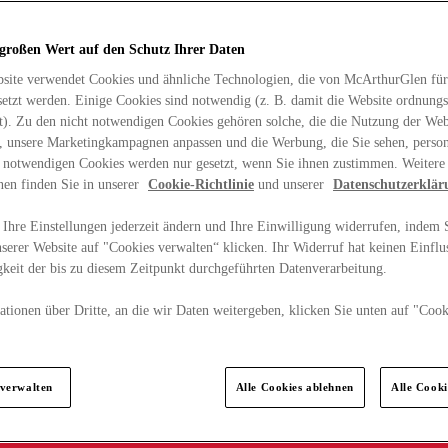
 großen Wert auf den Schutz Ihrer Daten
site verwendet Cookies und ähnliche Technologien, die von McArthurGlen für
etzt werden. Einige Cookies sind notwendig (z. B. damit die Website ordnun
rt). Zu den nicht notwendigen Cookies gehören solche, die die Nutzung der Web
n, unsere Marketingkampagnen anpassen und die Werbung, die Sie sehen, person
t notwendigen Cookies werden nur gesetzt, wenn Sie ihnen zustimmen. Weitere
nen finden Sie in unserer
Cookie-Richtlinie
und unserer
Datenschutzerklär
Ihre Einstellungen jederzeit ändern und Ihre Einwilligung widerrufen, indem S
serer Website auf "Cookies verwalten“ klicken. Ihr Widerruf hat keinen Einflus
keit der bis zu diesem Zeitpunkt durchgeführten Datenverarbeitung.
tionen über Dritte, an die wir Daten weitergeben, klicken Sie unten auf "Cook
.
 verwalten
Alle Cookies ablehnen
Alle Cook