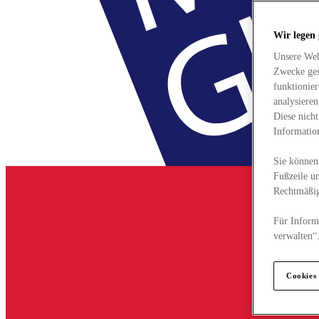
Wir legen
Unsere Web
Zwecke ges
funktionie
analysiere
Diese nich
Informatio
Sie können 
Fußzeile un
Rechtmäßig
Für Informa
verwalten“
Cookies