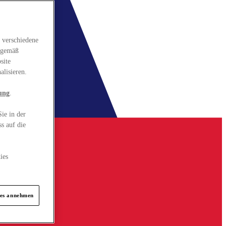
 verschiedene
gsgemäß
site
alisieren.
ung
.
ie in der
s auf die
ies
ies annehmen