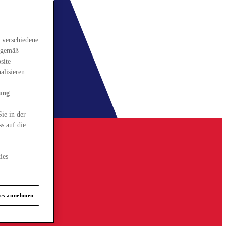
 verschiedene
gsgemäß
site
alisieren.
ung
.
ie in der
s auf die
ies
ies annehmen