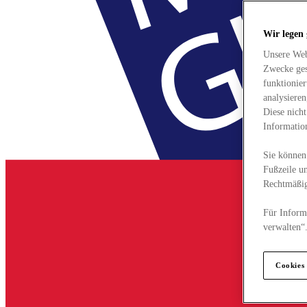
Wir legen
Unsere Web
Zwecke ges
funktionie
analysiere
Diese nich
Informatio
Sie können 
Fußzeile un
Rechtmäßig
Für Informa
verwalten“
Cookies