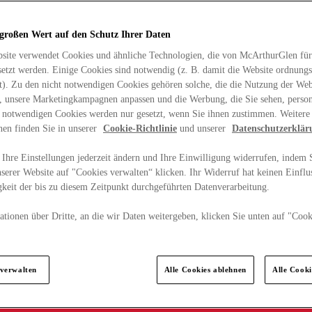
 großen Wert auf den Schutz Ihrer Daten
site verwendet Cookies und ähnliche Technologien, die von McArthurGlen für
etzt werden. Einige Cookies sind notwendig (z. B. damit die Website ordnun
rt). Zu den nicht notwendigen Cookies gehören solche, die die Nutzung der Web
n, unsere Marketingkampagnen anpassen und die Werbung, die Sie sehen, person
t notwendigen Cookies werden nur gesetzt, wenn Sie ihnen zustimmen. Weitere
nen finden Sie in unserer
Cookie-Richtlinie
und unserer
Datenschutzerklär
Ihre Einstellungen jederzeit ändern und Ihre Einwilligung widerrufen, indem S
serer Website auf "Cookies verwalten“ klicken. Ihr Widerruf hat keinen Einflus
keit der bis zu diesem Zeitpunkt durchgeführten Datenverarbeitung.
tionen über Dritte, an die wir Daten weitergeben, klicken Sie unten auf "Cook
.
 verwalten
Alle Cookies ablehnen
Alle Cook