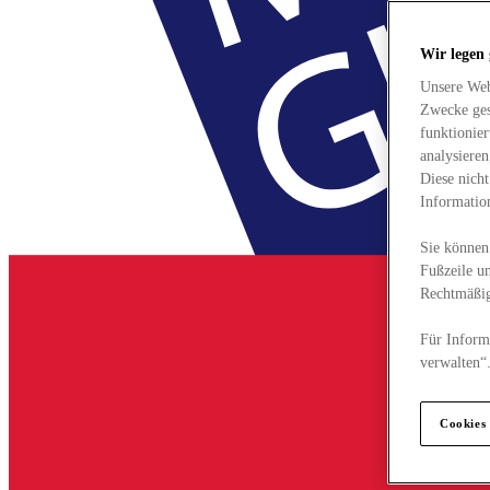
Wir legen
Unsere Web
Zwecke ges
funktionie
analysiere
Diese nich
Informatio
Sie können 
Fußzeile un
Rechtmäßig
Für Informa
verwalten“
Cookies