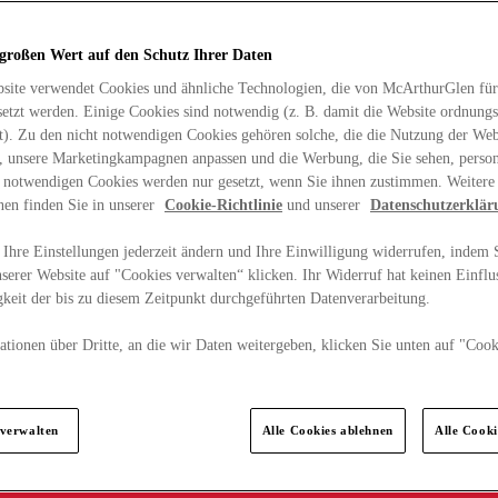
 großen Wert auf den Schutz Ihrer Daten
site verwendet Cookies und ähnliche Technologien, die von McArthurGlen für
etzt werden. Einige Cookies sind notwendig (z. B. damit die Website ordnun
rt). Zu den nicht notwendigen Cookies gehören solche, die die Nutzung der Web
n, unsere Marketingkampagnen anpassen und die Werbung, die Sie sehen, person
t notwendigen Cookies werden nur gesetzt, wenn Sie ihnen zustimmen. Weitere
nen finden Sie in unserer
Cookie-Richtlinie
und unserer
Datenschutzerklär
Ihre Einstellungen jederzeit ändern und Ihre Einwilligung widerrufen, indem S
serer Website auf "Cookies verwalten“ klicken. Ihr Widerruf hat keinen Einflus
keit der bis zu diesem Zeitpunkt durchgeführten Datenverarbeitung.
tionen über Dritte, an die wir Daten weitergeben, klicken Sie unten auf "Cook
.
 verwalten
Alle Cookies ablehnen
Alle Cook