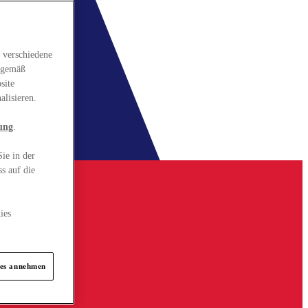
 verschiedene
gsgemäß
site
alisieren.
ung
.
ie in der
s auf die
ies
ies annehmen