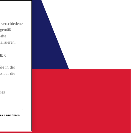
 verschiedene
gsgemäß
site
alisieren.
ung
.
ie in der
s auf die
ies
ies annehmen