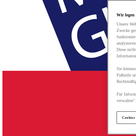
Wir legen
Unsere Web
Zwecke ges
funktionie
analysiere
Diese nich
Informatio
Sie können 
Fußzeile un
Rechtmäßig
Für Informa
verwalten“
Cookies