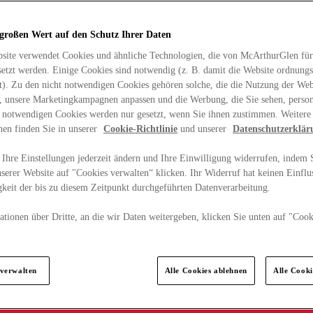
 großen Wert auf den Schutz Ihrer Daten
site verwendet Cookies und ähnliche Technologien, die von McArthurGlen für
etzt werden. Einige Cookies sind notwendig (z. B. damit die Website ordnun
rt). Zu den nicht notwendigen Cookies gehören solche, die die Nutzung der Web
n, unsere Marketingkampagnen anpassen und die Werbung, die Sie sehen, person
t notwendigen Cookies werden nur gesetzt, wenn Sie ihnen zustimmen. Weitere
nen finden Sie in unserer
Cookie-Richtlinie
und unserer
Datenschutzerklär
Ihre Einstellungen jederzeit ändern und Ihre Einwilligung widerrufen, indem S
serer Website auf "Cookies verwalten“ klicken. Ihr Widerruf hat keinen Einflus
keit der bis zu diesem Zeitpunkt durchgeführten Datenverarbeitung.
tionen über Dritte, an die wir Daten weitergeben, klicken Sie unten auf "Cook
.
 verwalten
Alle Cookies ablehnen
Alle Cook