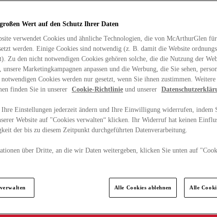
 großen Wert auf den Schutz Ihrer Daten
site verwendet Cookies und ähnliche Technologien, die von McArthurGlen für
etzt werden. Einige Cookies sind notwendig (z. B. damit die Website ordnun
rt). Zu den nicht notwendigen Cookies gehören solche, die die Nutzung der Web
n, unsere Marketingkampagnen anpassen und die Werbung, die Sie sehen, person
t notwendigen Cookies werden nur gesetzt, wenn Sie ihnen zustimmen. Weitere
nen finden Sie in unserer
Cookie-Richtlinie
und unserer
Datenschutzerklär
Ihre Einstellungen jederzeit ändern und Ihre Einwilligung widerrufen, indem S
serer Website auf "Cookies verwalten“ klicken. Ihr Widerruf hat keinen Einflus
keit der bis zu diesem Zeitpunkt durchgeführten Datenverarbeitung.
tionen über Dritte, an die wir Daten weitergeben, klicken Sie unten auf "Cook
.
 verwalten
Alle Cookies ablehnen
Alle Cook