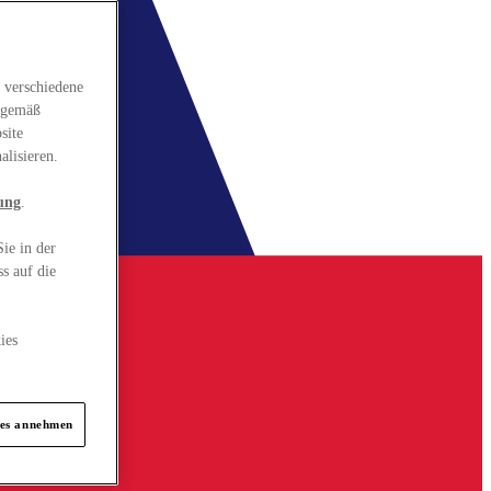
 verschiedene
gsgemäß
site
alisieren.
ung
.
ie in der
s auf die
ies
ies annehmen