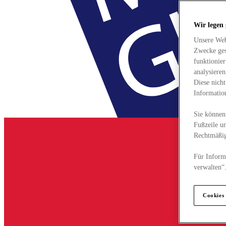
Wir legen
Unsere Web
Zwecke ges
funktionie
analysiere
Diese nich
Informatio
Sie können 
Fußzeile un
Rechtmäßig
Für Informa
verwalten“
Cookies