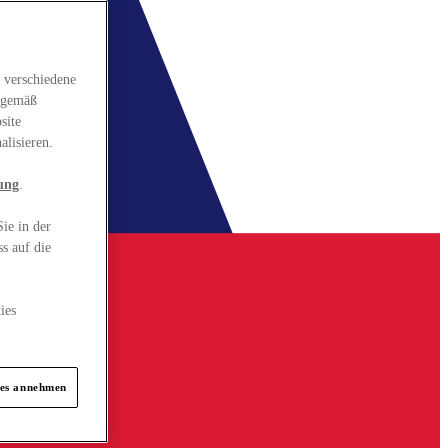
 verschiedene
gsgemäß
site
alisieren.
ung
.
ie in der
s auf die
ies
ies annehmen