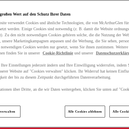
 großen Wert auf den Schutz Ihrer Daten
site verwendet Cookies und ähnliche Technologien, die von McArthurGlen für
etzt werden. Einige Cookies sind notwendig (z. B. damit die Website ordnun
rt). Zu den nicht notwendigen Cookies gehören solche, die die Nutzung der Web
n, unsere Marketingkampagnen anpassen und die Werbung, die Sie sehen, person
t notwendigen Cookies werden nur gesetzt, wenn Sie ihnen zustimmen. Weitere
nen finden Sie in unserer
Cookie-Richtlinie
und unserer
Datenschutzerklär
Ihre Einstellungen jederzeit ändern und Ihre Einwilligung widerrufen, indem S
serer Website auf "Cookies verwalten“ klicken. Ihr Widerruf hat keinen Einflus
keit der bis zu diesem Zeitpunkt durchgeführten Datenverarbeitung.
tionen über Dritte, an die wir Daten weitergeben, klicken Sie unten auf "Cook
.
 verwalten
Alle Cookies ablehnen
Alle Cook