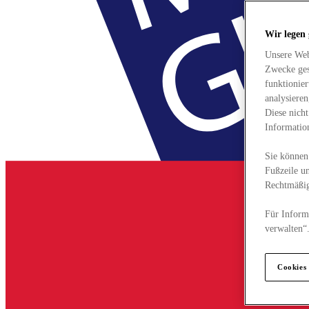
Wir legen
Unsere Web
Zwecke ges
funktionie
analysiere
Diese nich
Informatio
Sie können 
Fußzeile un
Rechtmäßig
Für Informa
verwalten“
Cookies