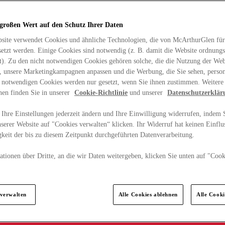
 großen Wert auf den Schutz Ihrer Daten
site verwendet Cookies und ähnliche Technologien, die von McArthurGlen für
etzt werden. Einige Cookies sind notwendig (z. B. damit die Website ordnun
rt). Zu den nicht notwendigen Cookies gehören solche, die die Nutzung der Web
n, unsere Marketingkampagnen anpassen und die Werbung, die Sie sehen, person
t notwendigen Cookies werden nur gesetzt, wenn Sie ihnen zustimmen. Weitere
nen finden Sie in unserer
Cookie-Richtlinie
und unserer
Datenschutzerklär
Ihre Einstellungen jederzeit ändern und Ihre Einwilligung widerrufen, indem S
serer Website auf "Cookies verwalten“ klicken. Ihr Widerruf hat keinen Einflus
keit der bis zu diesem Zeitpunkt durchgeführten Datenverarbeitung.
tionen über Dritte, an die wir Daten weitergeben, klicken Sie unten auf "Cook
.
 verwalten
Alle Cookies ablehnen
Alle Cook