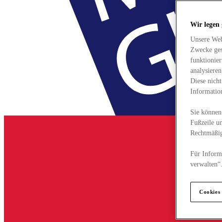
Wir legen
Unsere Web
Zwecke ges
funktionie
analysiere
Diese nich
Informatio
Sie können 
Fußzeile un
Rechtmäßig
Für Informa
verwalten“
Cookies