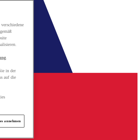
 verschiedene
gsgemäß
site
alisieren.
ung
.
ie in der
s auf die
ies
ies annehmen