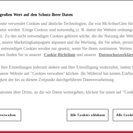
 großen Wert auf den Schutz Ihrer Daten
site verwendet Cookies und ähnliche Technologien, die von McArthurGlen für
etzt werden. Einige Cookies sind notwendig (z. B. damit die Website ordnun
rt). Zu den nicht notwendigen Cookies gehören solche, die die Nutzung der Web
n, unsere Marketingkampagnen anpassen und die Werbung, die Sie sehen, person
t notwendigen Cookies werden nur gesetzt, wenn Sie ihnen zustimmen. Weitere
nen finden Sie in unserer
Cookie-Richtlinie
und unserer
Datenschutzerklär
Ihre Einstellungen jederzeit ändern und Ihre Einwilligung widerrufen, indem S
serer Website auf "Cookies verwalten“ klicken. Ihr Widerruf hat keinen Einflus
keit der bis zu diesem Zeitpunkt durchgeführten Datenverarbeitung.
tionen über Dritte, an die wir Daten weitergeben, klicken Sie unten auf "Cook
.
 verwalten
Alle Cookies ablehnen
Alle Cook