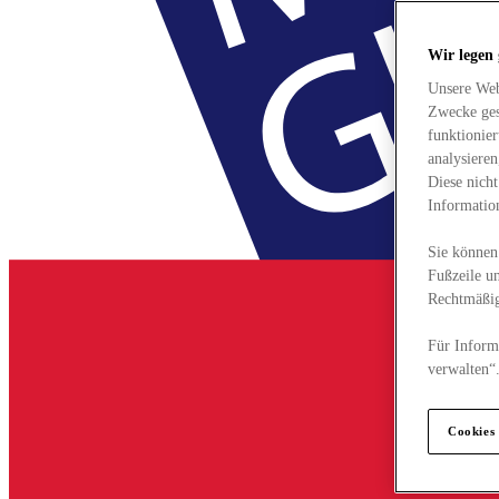
Wir legen
Unsere Web
Zwecke ges
funktionie
analysiere
Diese nich
Informatio
Sie können 
Fußzeile un
Rechtmäßig
Für Informa
verwalten“
Cookies