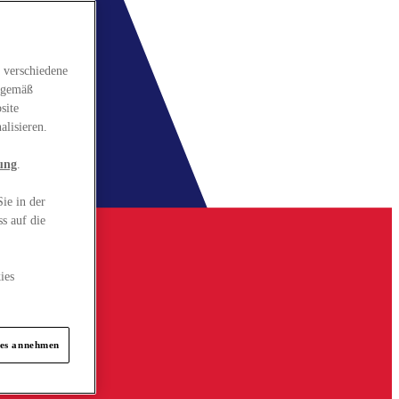
 verschiedene
gsgemäß
site
alisieren.
ung
.
ie in der
s auf die
ies
ies annehmen