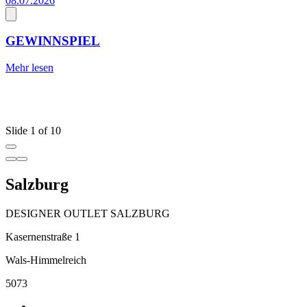
08.07.2026
1
1
GEWINNSPIEL
Mehr lesen
S
M
Slide 1 of 10
Salzburg
DESIGNER OUTLET SALZBURG
Kasernenstraße 1
Wals-Himmelreich
5073