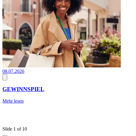
08.07.2026
1
1
GEWINNSPIEL
Mehr lesen
S
M
Slide 1 of 10