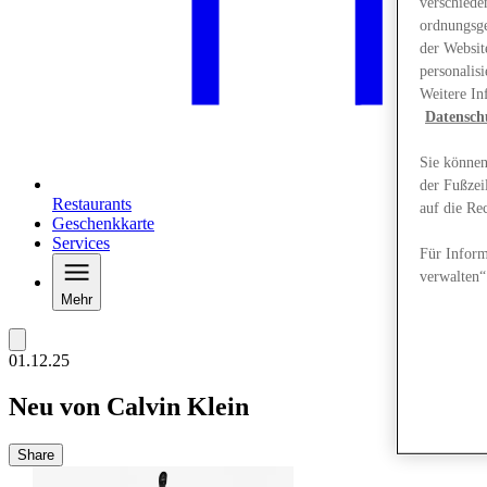
verschiede
ordnungsge
der Websit
personalis
Weitere In
Datensch
Sie können
der Fußzei
Restaurants
auf die Re
Geschenkkarte
Services
Für Inform
verwalten“
Mehr
01.12.25
Neu von Calvin Klein
Share