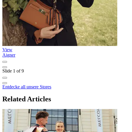
View
Aigner
A
Slide 1 of 9
Entdecke all unsere Stores
Related Articles