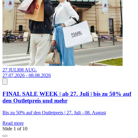
27 JULI
08 AUG.
0
27.07.2026 - 08.08.2026
FINAL SALE WEEK | ab 27. Juli | bis zu 50% auf
den Outletpreis und mehr
R
Bis zu 50% auf den Outletpreis | 27. Juli - 08. August
Read more
Slide 1 of 10