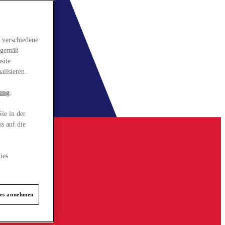
 verschiedene
gsgemäß
site
alisieren.
ung
.
ie in der
s auf die
ies
ies annehmen