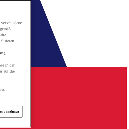
 verschiedene
gsgemäß
site
alisieren.
ung
.
ie in der
s auf die
ies
ies annehmen