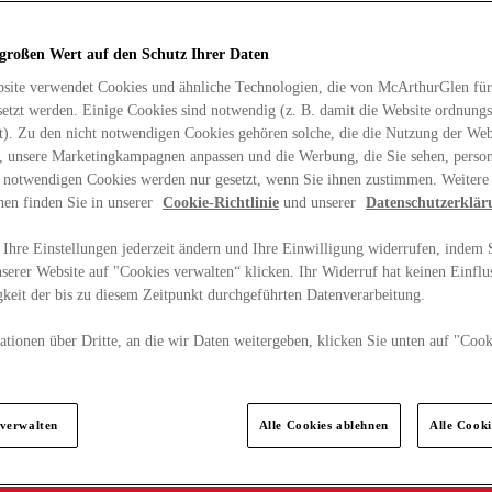
 großen Wert auf den Schutz Ihrer Daten
site verwendet Cookies und ähnliche Technologien, die von McArthurGlen für
etzt werden. Einige Cookies sind notwendig (z. B. damit die Website ordnun
rt). Zu den nicht notwendigen Cookies gehören solche, die die Nutzung der Web
n, unsere Marketingkampagnen anpassen und die Werbung, die Sie sehen, person
t notwendigen Cookies werden nur gesetzt, wenn Sie ihnen zustimmen. Weitere
nen finden Sie in unserer
Cookie-Richtlinie
und unserer
Datenschutzerklär
Ihre Einstellungen jederzeit ändern und Ihre Einwilligung widerrufen, indem S
serer Website auf "Cookies verwalten“ klicken. Ihr Widerruf hat keinen Einflus
keit der bis zu diesem Zeitpunkt durchgeführten Datenverarbeitung.
tionen über Dritte, an die wir Daten weitergeben, klicken Sie unten auf "Cook
.
 verwalten
Alle Cookies ablehnen
Alle Cook