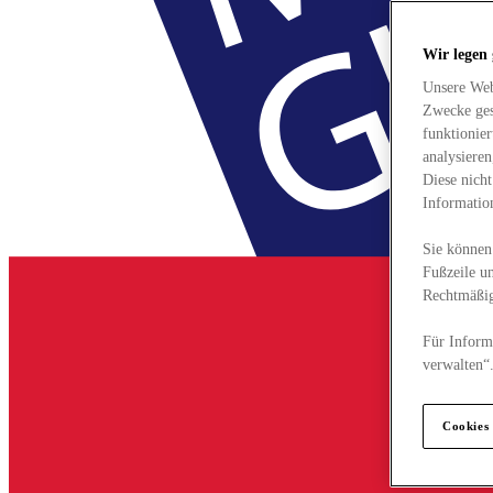
Wir legen
Unsere Web
Zwecke ges
funktionie
analysiere
Diese nich
Informatio
Sie können 
Fußzeile un
Rechtmäßig
Für Informa
verwalten“
Cookies