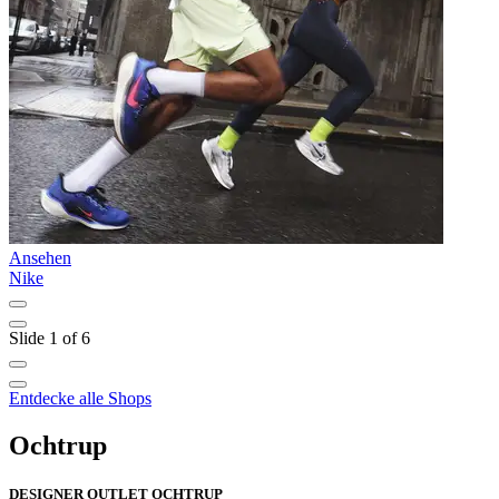
Ansehen
A
Nike
a
Slide 1 of 6
Entdecke alle Shops
Ochtrup
DESIGNER OUTLET OCHTRUP