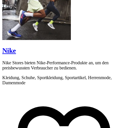
Nike
Nike Stores bieten Nike-Performance-Produkte an, um den
V
preisbewussten Verbraucher zu bedienen.
I
Kleidung, Schuhe, Sportkleidung, Sportartikel, Herrenmode,
K
Damenmode
S