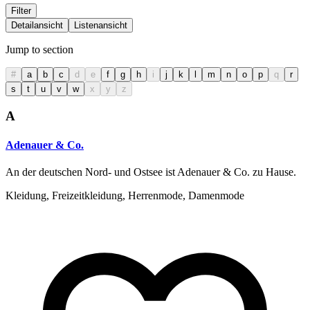
Filter
Detailansicht
Listenansicht
Jump to section
#
a
b
c
d
e
f
g
h
i
j
k
l
m
n
o
p
q
r
s
t
u
v
w
x
y
z
A
Adenauer & Co.
An der deutschen Nord- und Ostsee ist Adenauer & Co. zu Hause.
Kleidung, Freizeitkleidung, Herrenmode, Damenmode