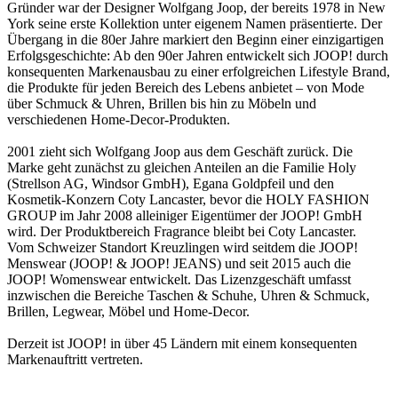
Gründer war der Designer Wolfgang Joop, der bereits 1978 in New
York seine erste Kollektion unter eigenem Namen präsentierte. Der
Übergang in die 80er Jahre markiert den Beginn einer einzigartigen
Erfolgsgeschichte: Ab den 90er Jahren entwickelt sich JOOP! durch
konsequenten Markenausbau zu einer erfolgreichen Lifestyle Brand,
die Produkte für jeden Bereich des Lebens anbietet – von Mode
über Schmuck & Uhren, Brillen bis hin zu Möbeln und
verschiedenen Home-Decor-Produkten.
2001 zieht sich Wolfgang Joop aus dem Geschäft zurück. Die
Marke geht zunächst zu gleichen Anteilen an die Familie Holy
(Strellson AG, Windsor GmbH), Egana Goldpfeil und den
Kosmetik-Konzern Coty Lancaster, bevor die HOLY FASHION
GROUP im Jahr 2008 alleiniger Eigentümer der JOOP! GmbH
wird. Der Produktbereich Fragrance bleibt bei Coty Lancaster.
Vom Schweizer Standort Kreuzlingen wird seitdem die JOOP!
Menswear (JOOP! & JOOP! JEANS) und seit 2015 auch die
JOOP! Womenswear entwickelt. Das Lizenzgeschäft umfasst
inzwischen die Bereiche Taschen & Schuhe, Uhren & Schmuck,
Brillen, Legwear, Möbel und Home-Decor.
Derzeit ist JOOP! in über 45 Ländern mit einem konsequenten
Markenauftritt vertreten.