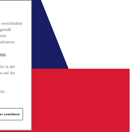
 verschiedene
gsgemäß
site
alisieren.
ung
.
ie in der
s auf die
ies
ies annehmen