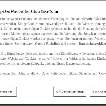
 großen Wert auf den Schutz Ihrer Daten
site verwendet Cookies und ähnliche Technologien, die von McArthurGlen für
etzt werden. Einige Cookies sind notwendig (z. B. damit die Website ordnun
rt). Zu den nicht notwendigen Cookies gehören solche, die die Nutzung der Web
n, unsere Marketingkampagnen anpassen und die Werbung, die Sie sehen, person
t notwendigen Cookies werden nur gesetzt, wenn Sie ihnen zustimmen. Weitere
nen finden Sie in unserer
Cookie-Richtlinie
und unserer
Datenschutzerklär
Ihre Einstellungen jederzeit ändern und Ihre Einwilligung widerrufen, indem S
serer Website auf "Cookies verwalten“ klicken. Ihr Widerruf hat keinen Einflus
keit der bis zu diesem Zeitpunkt durchgeführten Datenverarbeitung.
tionen über Dritte, an die wir Daten weitergeben, klicken Sie unten auf "Cook
.
 verwalten
Alle Cookies ablehnen
Alle Cook