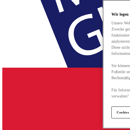
Wir legen
Unsere Web
Zwecke ges
funktionie
analysiere
Diese nich
Informatio
Sie können 
Fußzeile un
Rechtmäßig
Für Informa
verwalten“
Cookies