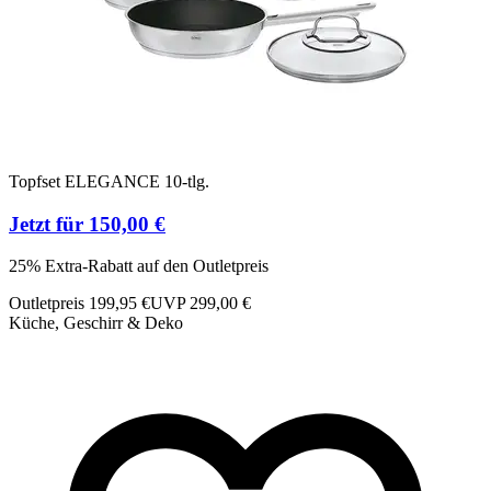
Topfset ELEGANCE 10-tlg.
B
Jetzt für 150,00 €
J
25% Extra-Rabatt auf den Outletpreis
5
Outletpreis 199,95 €
UVP 299,00 €
O
Küche, Geschirr & Deko
K