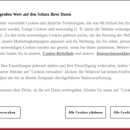
 großen Wert auf den Schutz Ihrer Daten
site verwendet Cookies und ähnliche Technologien, die von McArthurGlen für
etzt werden. Einige Cookies sind notwendig (z. B. damit die Website ordnun
rt). Zu den nicht notwendigen Cookies gehören solche, die die Nutzung der Web
n, unsere Marketingkampagnen anpassen und die Werbung, die Sie sehen, person
t notwendigen Cookies werden nur gesetzt, wenn Sie ihnen zustimmen. Weitere
nen finden Sie in unserer
Cookie-Richtlinie
und unserer
Datenschutzerklär
Ihre Einstellungen jederzeit ändern und Ihre Einwilligung widerrufen, indem S
serer Website auf "Cookies verwalten“ klicken. Ihr Widerruf hat keinen Einflus
keit der bis zu diesem Zeitpunkt durchgeführten Datenverarbeitung.
tionen über Dritte, an die wir Daten weitergeben, klicken Sie unten auf "Cook
.
 verwalten
Alle Cookies ablehnen
Alle Cook