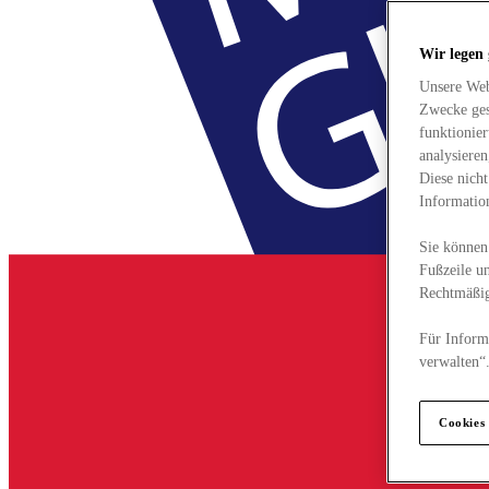
Wir legen
Unsere Web
Zwecke ges
funktionie
analysiere
Diese nich
Informatio
Sie können 
Fußzeile un
Rechtmäßig
Für Informa
verwalten“
Cookies