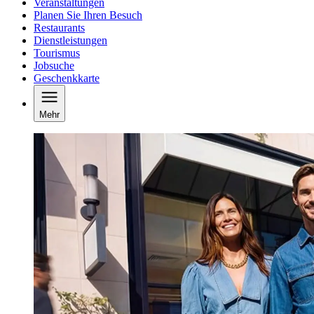
Veranstaltungen
Planen Sie Ihren Besuch
Restaurants
Dienstleistungen
Tourismus
Jobsuche
Geschenkkarte
Mehr