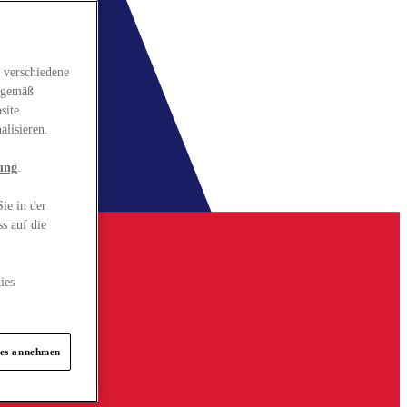
 verschiedene
gsgemäß
site
alisieren.
ung
.
ie in der
s auf die
ies
ies annehmen