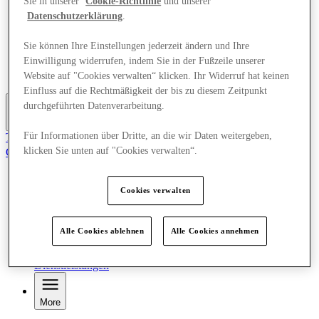
Sie in unserer
Cookie-Richtlinie
und unserer
Geschäfte
Datenschutzerklärung
.
Planen Sie Ihren Besuch
Was läuft
Sie können Ihre Einstellungen jederzeit ändern und Ihre
Essen & Trinken
Einwilligung widerrufen, indem Sie in der Fußzeile unserer
Geschenkkarten
Dienstleistungen
Website auf "Cookies verwalten“ klicken. Ihr Widerruf hat keinen
Einfluss auf die Rechtmäßigkeit der bis zu diesem Zeitpunkt
durchgeführten Datenverarbeitung.
More
Für Informationen über Dritte, an die wir Daten weitergeben,
Tritt dem Club bei.
klicken Sie unten auf "Cookies verwalten“.
Gespeicherte Gegenstände
de
Angebote
Cookies verwalten
Geschäfte
Planen Sie Ihren Besuch
Was läuft
Alle Cookies ablehnen
Alle Cookies annehmen
Essen & Trinken
Geschenkkarten
Dienstleistungen
More