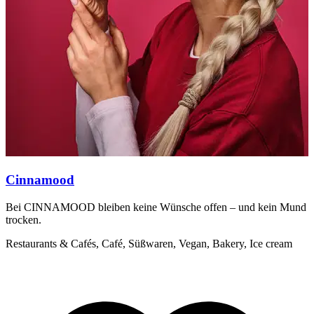
Cinnamood
Bei CINNAMOOD bleiben keine Wünsche offen – und kein Mund
B
trocken.
R
Restaurants & Cafés, Café, Süßwaren, Vegan, Bakery, Ice cream