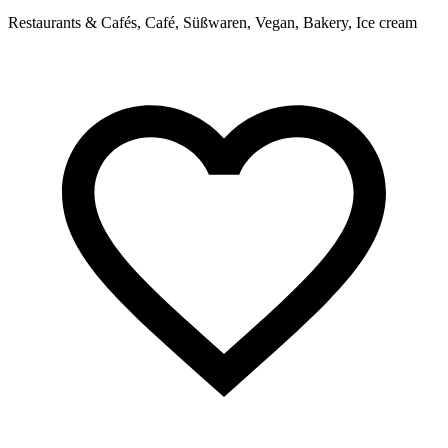
R
Restaurants & Cafés, Café, Süßwaren, Vegan, Bakery, Ice cream