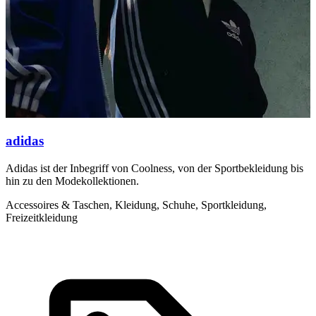
adidas
Adidas ist der Inbegriff von Coolness, von der Sportbekleidung bis
I
hin zu den Modekollektionen.
A
S
Accessoires & Taschen, Kleidung, Schuhe, Sportkleidung,
Freizeitkleidung
K