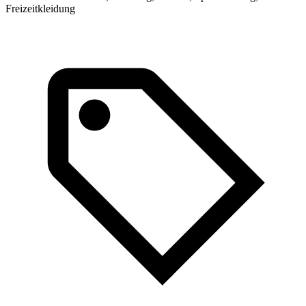
Freizeitkleidung
K