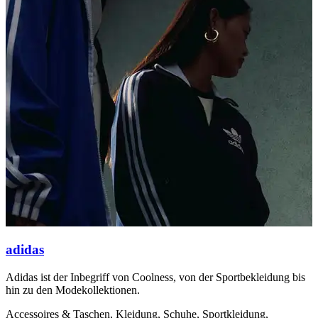
adidas
Adidas ist der Inbegriff von Coolness, von der Sportbekleidung bis
I
hin zu den Modekollektionen.
A
S
Accessoires & Taschen, Kleidung, Schuhe, Sportkleidung,