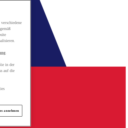
 verschiedene
gsgemäß
site
alisieren.
ung
.
ie in der
s auf die
ies
ies annehmen