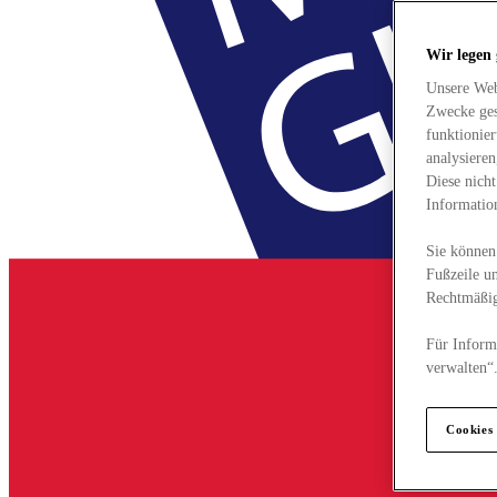
Wir legen
Unsere Web
Zwecke ges
funktionie
analysiere
Diese nich
Informatio
Sie können 
Fußzeile un
Rechtmäßig
Für Informa
verwalten“
Cookies