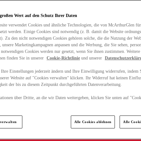
 großen Wert auf den Schutz Ihrer Daten
site verwendet Cookies und ähnliche Technologien, die von McArthurGlen für
etzt werden. Einige Cookies sind notwendig (z. B. damit die Website ordnun
rt). Zu den nicht notwendigen Cookies gehören solche, die die Nutzung der Web
n, unsere Marketingkampagnen anpassen und die Werbung, die Sie sehen, person
t notwendigen Cookies werden nur gesetzt, wenn Sie ihnen zustimmen. Weitere
nen finden Sie in unserer
Cookie-Richtlinie
und unserer
Datenschutzerklär
Ihre Einstellungen jederzeit ändern und Ihre Einwilligung widerrufen, indem S
serer Website auf "Cookies verwalten“ klicken. Ihr Widerruf hat keinen Einflus
keit der bis zu diesem Zeitpunkt durchgeführten Datenverarbeitung.
tionen über Dritte, an die wir Daten weitergeben, klicken Sie unten auf "Cook
.
 verwalten
Alle Cookies ablehnen
Alle Cook