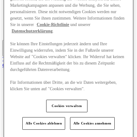
Angebote
Marketingkampagnen anpassen und die Werbung, die Sie sehen,
Planen Sie Ihren Besuch
personalisieren. Diese nicht notwendigen Cookies werden nur
Was läuft
gesetzt, wenn Sie ihnen zustimmen. Weitere Informationen finden
Essen & Trinken
Sie in unserer
Cookie-Richtlinie
und unserer
Geschenkkarten
Datenschutzerklärung
.
Dienstleistungen
Sie können Ihre Einstellungen jederzeit ändern und Ihre
Einwilligung widerrufen, indem Sie in der Fußzeile unserer
Mehr
Website auf "Cookies verwalten“ klicken. Ihr Widerruf hat keinen
Tritt dem Club bei.
Einfluss auf die Rechtmäßigkeit der bis zu diesem Zeitpunkt
Gerettet
durchgeführten Datenverarbeitung.
de
Geschäfte
Für Informationen über Dritte, an die wir Daten weitergeben,
Angebote
klicken Sie unten auf "Cookies verwalten“.
Planen Sie Ihren Besuch
Was läuft
Essen & Trinken
Cookies verwalten
Geschenkkarten
Dienstleistungen
Alle Cookies ablehnen
Alle Cookies annehmen
Mehr