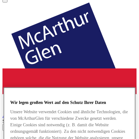
Wir legen großen Wert auf den Schutz Ihrer Daten
Unsere Website verwendet Cookies und ähnliche Technologien, die
Ashford
Designer Outlet
von McArthurGlen für verschiedene Zwecke gesetzt werden.
Search input
Einige Cookies sind notwendig (z. B. damit die Website
ordnungsgemäß funktioniert). Zu den nicht notwendigen Cookies
Geschäfte
gehören solche, die die Nutzung der Website analysieren, unsere