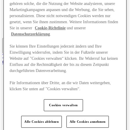
gehören solche, die die Nutzung der Website analysieren, unsere
Angebote
Planen Sie Ihren Besuch
Marketingkampagnen anpassen und die Werbung, die Sie sehen,
Was läuft
personalisieren. Diese nicht notwendigen Cookies werden nur
Essen & Trinken
gesetzt, wenn Sie ihnen zustimmen. Weitere Informationen finden
Geschenkkarten
Sie in unserer
Cookie-Richtlinie
und unserer
Dienstleistungen
Datenschutzerklärung
.
Sie können Ihre Einstellungen jederzeit ändern und Ihre
Mehr
Einwilligung widerrufen, indem Sie in der Fußzeile unserer
Tritt dem Club bei.
Website auf "Cookies verwalten“ klicken. Ihr Widerruf hat keinen
Gerettet
Einfluss auf die Rechtmäßigkeit der bis zu diesem Zeitpunkt
de
durchgeführten Datenverarbeitung.
Geschäfte
Angebote
Für Informationen über Dritte, an die wir Daten weitergeben,
Planen Sie Ihren Besuch
klicken Sie unten auf "Cookies verwalten“.
Was läuft
Essen & Trinken
Geschenkkarten
Cookies verwalten
Dienstleistungen
Alle Cookies ablehnen
Alle Cookies annehmen
Mehr